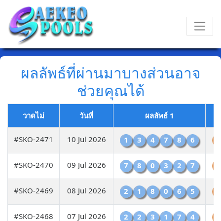
ผลลัพธ์ที่ผ่านมาบางส่วนอาจ
ช่วยคุณได้
วาดไม่
วันที่
ผลลัพธ์ 1
#SKO-2471
10 Jul 2026
1
3
4
7
8
6
3
#SKO-2470
09 Jul 2026
7
8
0
3
2
7
8
#SKO-2469
08 Jul 2026
2
1
8
0
6
5
1
#SKO-2468
07 Jul 2026
2
2
3
1
7
4
0