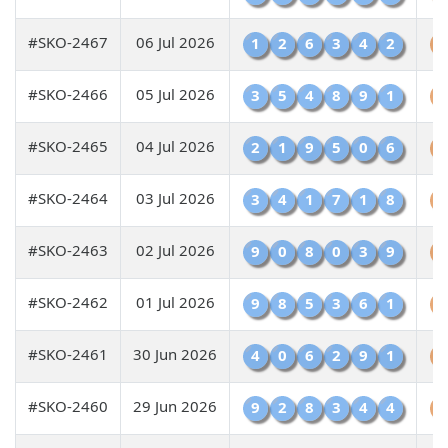
#SKO-2467
06 Jul 2026
1
2
6
3
4
2
5
#SKO-2466
05 Jul 2026
3
5
4
8
9
1
0
#SKO-2465
04 Jul 2026
2
1
9
5
0
6
9
#SKO-2464
03 Jul 2026
3
4
1
7
1
8
6
#SKO-2463
02 Jul 2026
9
0
8
0
3
9
9
#SKO-2462
01 Jul 2026
9
8
5
3
6
1
2
#SKO-2461
30 Jun 2026
4
0
6
2
9
1
6
#SKO-2460
29 Jun 2026
9
2
8
3
4
4
6