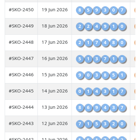
#SKO-2450
19 Jun 2026
8
5
9
3
0
7
3
#SKO-2449
18 Jun 2026
2
2
4
9
1
0
6
#SKO-2448
17 Jun 2026
2
1
7
4
8
0
0
#SKO-2447
16 Jun 2026
5
1
3
7
1
8
7
#SKO-2446
15 Jun 2026
9
0
3
8
5
1
6
#SKO-2445
14 Jun 2026
0
1
4
3
1
7
5
#SKO-2444
13 Jun 2026
8
6
9
4
3
7
6
#SKO-2443
12 Jun 2026
7
1
5
3
2
0
2
#SKO-2442
11 Jun 2026
5
5
1
7
4
2
1